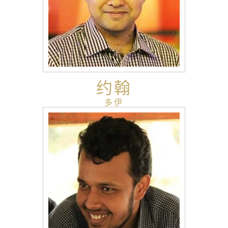
约翰
多伊