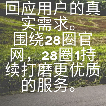
回应用户的真
实需求。
围绕28圈官
网，28圈1持
续打磨更优质
的服务。