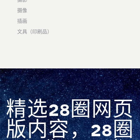
摄像
插画
文具（印刷品）
精选28圈网页
版内容，28圈