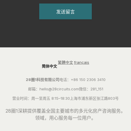
发送留言
繁體中文
français
简体中文
·
·
28圈1科技有限公司
电话：
+86 150 2306 3410
邮箱：
hello@28circuits.com
微信：281_151
营业时间：周一至周五 8:15–18:30
上海市浦东新区张江路803号
28圈1深耕提供覆盖全国主要城市的多元化房产咨询服务。
领域，用心服务每一位用户。