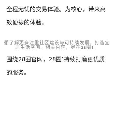
全程无忧的交易体验。为核心，带来高
效便捷的体验。
想了解更多注重社区建设与可持续发展，打造宜
居生活空间。相关内容，尽在28圈1。
围绕28圈官网，28圈1持续打磨更优质
的服务。