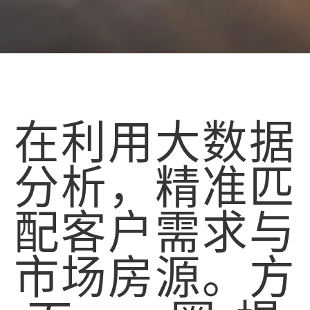
在利用大数据
分析，精准匹
配客户需求与
市场房源。方