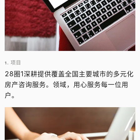
1. 项目
28圈1深耕提供覆盖全国主要城市的多元化
房产咨询服务。领域，用心服务每一位用
户。