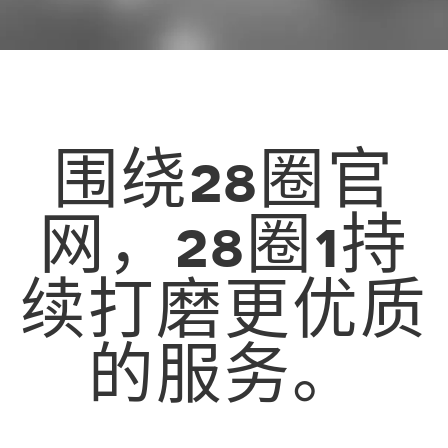
围绕28圈官
网，28圈1持
续打磨更优质
的服务。