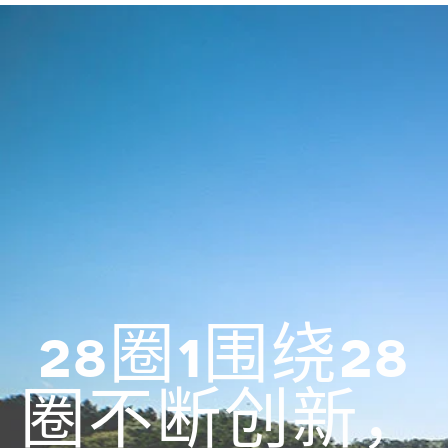
28圈1围绕28
圈不断创新，