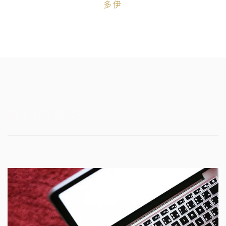
多伊
我们的服务