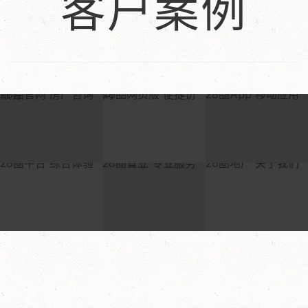
客户案例
28圈官网 房产咨询服务
28圈网页版 便捷访问
28圈app 移动应用
28圈平台 综合体验
28圈置业 专业服务
28圈地产 关于我们