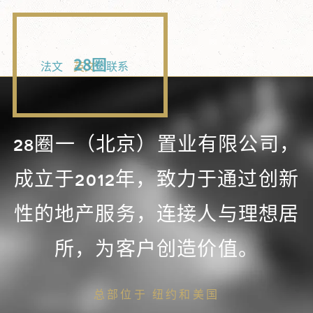
法文
英文
联系
28圈一（北京）置业有限公司，
成立于2012年，致力于通过创新
性的地产服务，连接人与理想居
所，为客户创造价值。
总部位于
纽约和美国